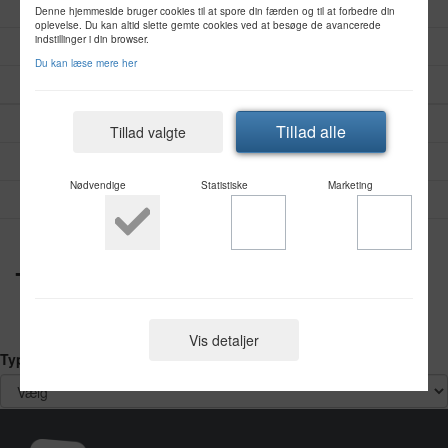
VEJLEDNINGER
Denne hjemmeside bruger cookies til at spore din færden og til at forbedre din
Døre
oplevelse. Du kan altid slette gemte cookies ved at besøge de avancerede
indstillinger i din browser.
TEGNINGER
Du kan læse mere her
CERTIFIKATER
PLAST
Tillad alle
Tillad valgte
PLAST ALU
Nødvendige
Statistiske
Marketing
FIRE
Tegninger - Alu Glas
Vis detaljer
Type
Nødvendige
Nødvendige cookies hjælper med at gøre en hjemmeside brugbar