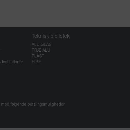
efter der
Teknisk bibliotek
inger
ALU GLAS
v
TRÆ ALU
PLAST
 institutioner
FIRE
ng med følgende betalingsmuligheder