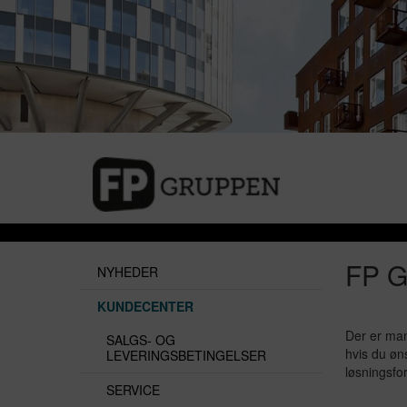
FP G
NYHEDER
KUNDECENTER
Der er man
SALGS- OG
hvis du øns
LEVERINGSBETINGELSER
løsningsfor
SERVICE