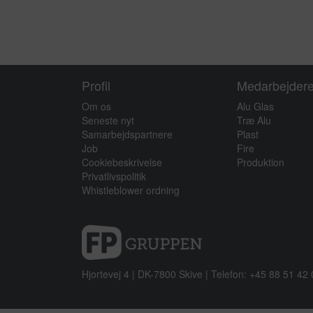
Navn
Udløb
Formål
Udbyder
Navn
Privatlivs
Udbyder
Udløb
Navn
Profil
Medarbejder
Databeh
Udbyder
Formål
Om os
Alu Glas
Seneste nyt
Træ Alu
Samarbejdspartnere
Plast
Privatlivs
Job
Fire
Udløb
Cookiebeskrivelse
Produktion
Navn
Privatlivspolitik
Udbyder
Whistleblower ordning
Hjortevej 4 | DK-7800 Skive | Telefon: +45 88 51 42 