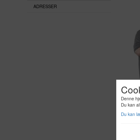
ADRESSER
Coo
Denne hje
Du kan al
Du kan l