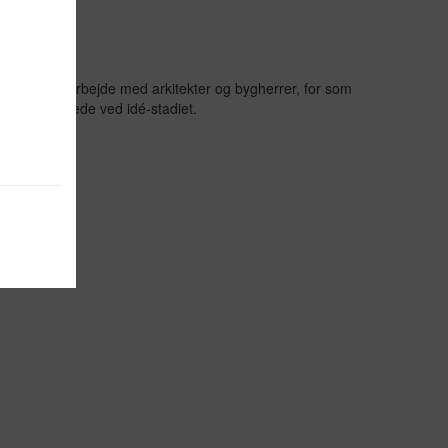
pgaver i samarbejde med arkitekter og bygherrer, for som
ruppen allerede ved idé-stadiet.
bar ved at
in
e bruger
 på siden.
et.
n enkelte