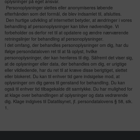
oplysninger på eget ansvar.
Udbyder
System" til at sikre at websitet fungerer korrekt.
https://www.addthis.com/privacy/index
Personoplysninger slettes eller anonymiseres løbende
fpgruppen.dk
Privatlivspolitik:
Udløb
efterhånden som det formål, de blev indsamlet til, afsluttes.
https://www.dynamicweb.com/about/privacy-policy
1 dag
Den hurtige udvikling af internettet betyder, at ændringer i vores
Udløb
behandling af personoplysninger kan blive nødvendige. Vi
Databehandler
Navn
Et år
__atuvc
forbeholder os derfor ret til at opdatere og ændre nærværende
Google Analytics
retningslinjer for behandling af personoplysninger.
Navn
Udbyder
Formål
Dynamicweb
I det omfang, der behandles personoplysninger om dig, har du
fpgruppen.dk
Anvendes til indsamling af brugernes adfærd på websitet,
ifølge persondataloven ret til at få oplyst, hvilke
Udbyder
hvorefter der på baggrund af disse dataer udarbejdes analyser.
personoplysninger, der kan henføres til dig. Såfremt det viser sig,
fpgruppen.dk
Privatlivspolitik:
Databehandler
at de oplysninger eller data, der behandles om dig, er urigtige
https://policies.google.com/technologies/partner-sites?hl=en
AddThis
eller vildledende, har du ret til at kræve disse berigtiget, slettet
Udløb
Databehandler
eller blokeret. Du kan til enhver tid gøre indsigelse mod, at
Formål
2 år
Microsoft, Azure
oplysninger om dig gøres til genstand for behandling. Du kan
Denne cookie er knyttet til AddThis sociale delingswidget, så
Navn
også til enhver tid tilbagekalde dit samtykke. Du har mulighed for
besøgende kan dele indhold med en række netværks- og
Formål
_ga
delingsplatforme.
at klage over behandlingen af oplysninger og data vedrørende
Denne cookie bliver sat på websites der er kørende på Azure
Udbyder
dig. Klage indgives til Datatilsynet, jf. persondatalovens § 58, stk.
Cloud.
Privatlivspolitik:
fpgruppen.dk
1.
https://www.addthis.com/privacy/index
Den bruges til belastningsafbalancering for at sikre, at
besøgssideanmodningerne dirigeres til den samme server i
Udløb
enhver browsersession.
1 time
Databehandler
Privatlivspolitik:
Navn
Google Analytics
https://privacy.microsoft.com/en-us/privacystatement
__atuvs
Formål