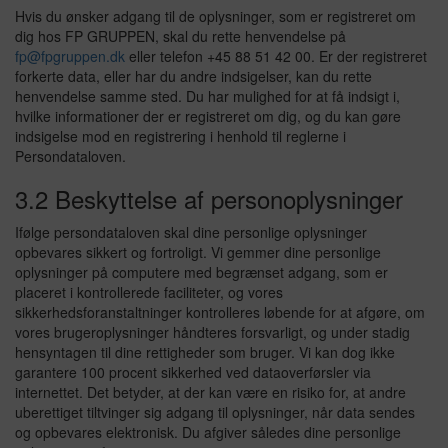
ved at aktivere grundlæggende funktioner såsom side-navigation,
Hvis du ønsker adgang til de oplysninger, som er registreret om
login og adgang til låste områder af hjemmesiden.
dig hos FP GRUPPEN, skal du rette henvendelse på
Hjemmesiden kan ikke fungere ordentligt uden disse cookies.
fp@fpgruppen.dk
eller telefon +45 88 51 42 00. Er der registreret
forkerte data, eller har du andre indsigelser, kan du rette
Statistiske
Databehandler
henvendelse samme sted. Du har mulighed for at få indsigt i,
Microsoft, ASP.NET
Statistik-cookies hjælper os med at forstå, hvordan besøgende
hvilke informationer der er registreret om dig, og du kan gøre
bruger fpgruppen.dk. De bruges til at samle oplysninger om
indsigelse mod en registrering i henhold til reglerne i
Formål
trafikken på siden.
Persondataloven.
Understøtter integrationen af en tredjeparts platform på websitet.
Oplysningerne anonymiseres og kan ikke spores tilbage til den
Privatlivspolitik:
enkelte bruger.
3.2 Beskyttelse af personoplysninger
https://privacy.microsoft.com/en-us/privacystatement
Udløb
Marketing
Databehandler
Ifølge persondataloven skal dine personlige oplysninger
Session
Google Analytics
Marketing-cookies bruges til at genkende besøgende på tværs af
opbevares sikkert og fortroligt. Vi gemmer dine personlige
websites.
Navn
oplysninger på computere med begrænset adgang, som er
Formål
ASP.NET_SessionId
Anvendes til indsamling af brugernes adfærd på websitet,
placeret i kontrollerede faciliteter, og vores
Databehandler
Udbyder
hvorefter der på baggrund af disse dataer udarbejdes analyser.
sikkerhedsforanstaltninger kontrolleres løbende for at afgøre, om
fpgruppen.dk
AddThis
vores brugeroplysninger håndteres forsvarligt, og under stadig
Privatlivspolitik:
https://policies.google.com/technologies/partner-sites?hl=en
hensyntagen til dine rettigheder som bruger. Vi kan dog ikke
Formål
Denne cookie er knyttet til AddThis sociale delingswidget, så
garantere 100 procent sikkerhed ved dataoverførsler via
Udløb
Databehandler
besøgende kan dele indhold med en række netværks- og
internettet. Det betyder, at der kan være en risiko for, at andre
Få sekunder
Dynamicweb
delingsplatforme. Den gemmer et opdateret antal sider.
uberettiget tiltvinger sig adgang til oplysninger, når data sendes
Navn
Formål
og opbevares elektronisk. Du afgiver således dine personlige
_gat_UA-xxx-xxx
Anvendes til understøttende funktioner i "Content Management
Privatlivspolitik: