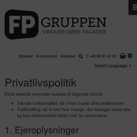
Forside
Profil
Om os
Produkter
Samarbejdspartnere
ALU GLAS
Nyheder
Kundecenter
Adresser
T: +45 88 51 42 00
0
Inspiration
Job
TRÆ ALU
Select Language
▼
Bolig
Teknisk bibliotek
PLAST
Kontor og erhverv
Privatlivspolitik
PLAST ALU
TRÆ ALU
Medarbejdere
Butikker
FIRE
ALU GLAS
Offentligt byggeri & Institutioner
WEBSHOP
Dette website anvender cookies til følgende formål:
PLAST
Teknisk funktionalitet: så vi kan huske dine præferencer.
PLAST ALU
Handelsbetingelser
Service
Trafikmåling: så vi ved hvor mange, der besøger vores site
FIRE
Reservedele
og kan dokumentere dette over for annoncører
FP Alu/glas
Glastag/Orangeri
1. Ejeroplysninger
FP Plast
Restvarer
Vinduer