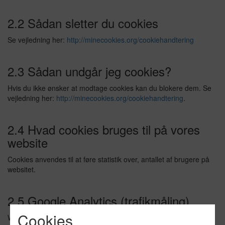
2.2 Sådan sletter du cookies
Se vejledning her:
http://minecookies.org/cookiehandtering
2.3 Sådan undgår jeg cookies?
Hvis du ikke ønsker at modtage cookies kan du blokere dem. Se
vejledning her:
http://minecookies.org/cookiehandtering
.
2.4 Hvad cookies bruges til på vores
website
Cookies anvendes til at føre statistik over, antallet af brugere på
websitet.
2.5 Google Analytics (trafikmåling)
Cookies
Websitet bruger cookies fra Google Analytics til at måle trafikken