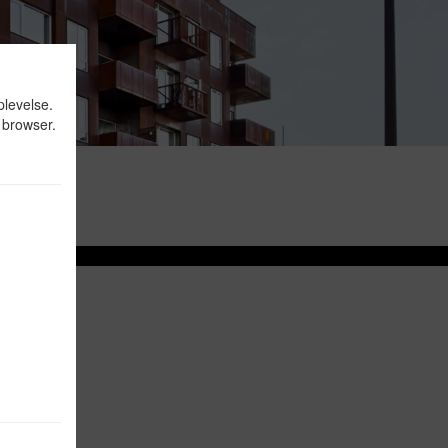
Vinduer
Døre
plevelse.
 browser.