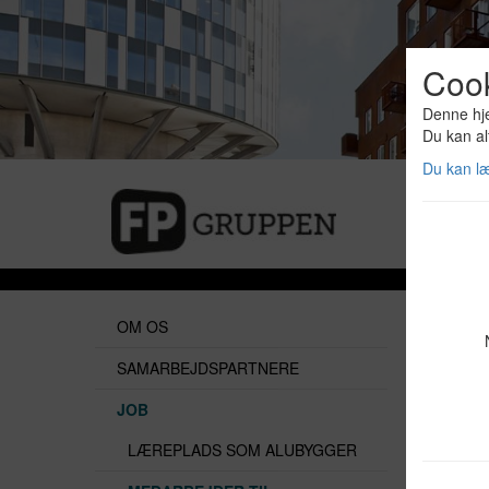
Coo
Denne hje
Du kan al
Du kan l
OM OS
SAMARBEJDSPARTNERE
JOB
LÆREPLADS SOM ALUBYGGER