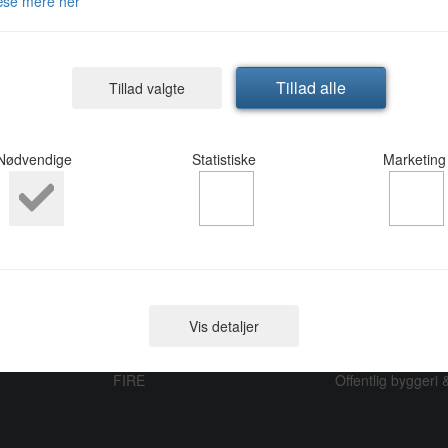
9,00
æse mere her
Tillad alle
Tillad valgte
Nødvendige
Statistiske
Marketing
e
Produkter
Inspiration
ALU GLAS
Bolig
Vis detaljer
TRÆ ALU
Kontor og erhver
PLAST
Butikker
FIRE
Offentlig byggeri &
ge
Nødvendige cookies hjælper med at gøre en hjemmeside brug
aktivere grundlæggende funktioner såsom side-navigation, log
og adgang til låste områder af hjemmesiden.