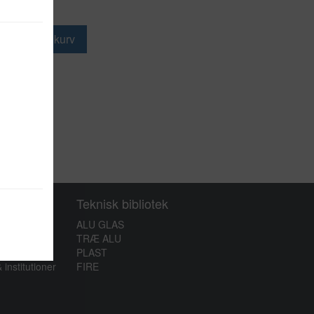
 DKK
Vinduer
Døre
Læg i kurv
Teknisk bibliotek
ALU GLAS
v
TRÆ ALU
PLAST
 institutioner
FIRE
bar ved at
in