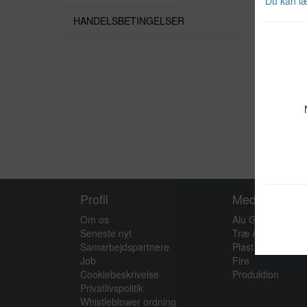
Du kan l
HANDELSBETINGELSER
Profil
Medarbejder
Om os
Alu Glas
Seneste nyt
Træ Alu
Samarbejdspartnere
Plast
Job
Fire
Nødvendi
Cookiebeskrivelse
Produktion
Privatlivspolitik
Whistleblower ordning