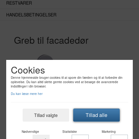
RESTVARER
Døre
HANDELSBETINGELSER
Greb til facadedør
Cookies
Denne hjemmeside bruger cookies til at spore din færden og til at forbedre din
oplevelse. Du kan altid slette gemte cookies ved at besøge de avancerede
indstillinger i din browser.
Du kan læse mere her
Tillad alle
Tillad valgte
Nødvendige
Statistiske
Marketing