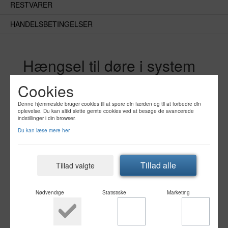
RESTVARER
Døre
HANDELSBETINGELSER
Hængsel til døre i system
Livø - RAL 9006
Cookies
Denne hjemmeside bruger cookies til at spore din færden og til at forbedre din
oplevelse. Du kan altid slette gemte cookies ved at besøge de avancerede
indstillinger i din browser.
Du kan læse mere her
Tillad alle
Tillad valgte
Nødvendige
Statistiske
Marketing